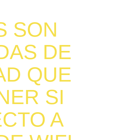
S SON
DAS DE
AD QUE
NER SI
CTO A